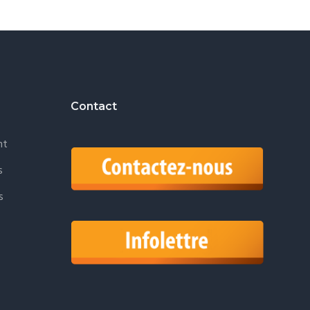
Contact
nt
s
s