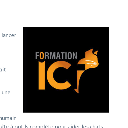
 lancer
ait
r une
’humain
îte à outils complète pour aider les chats