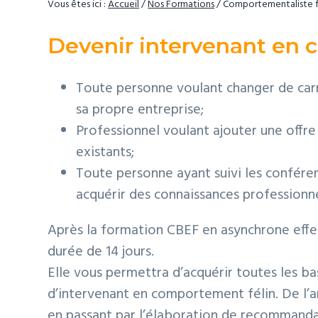
Vous êtes ici :
Accueil
/
Nos Formations
/
Comportementaliste fé
t
p
a
i
r
g
Devenir intervenant en 
o
i
e
n
n
Toute personne voulant changer de carr
p
c
sa propre entreprise;
r
i
Professionnel voulant ajouter une offre
i
p
existants;
n
a
Toute personne ayant suivi les confére
c
l
acquérir des connaissances professionne
i
p
Après la formation CBEF en asynchrone effe
a
durée de 14 jours.
l
Elle vous permettra d’acquérir toutes les b
e
d’intervenant en comportement félin. De l’
en passant par l’élaboration de recommandat