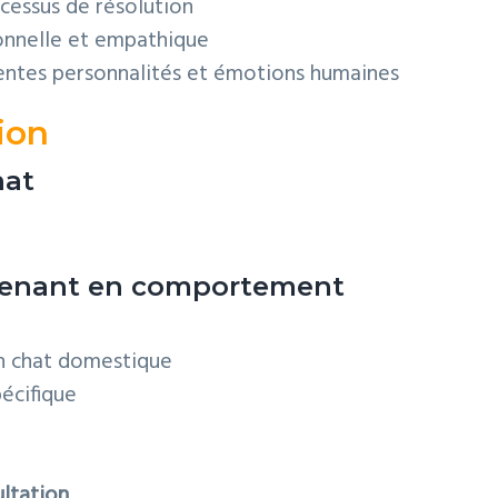
cessus de résolution
onnelle et empathique
rentes personnalités et émotions humaines
ion
hat
ervenant en comportement
on chat domestique
pécifique
ultation