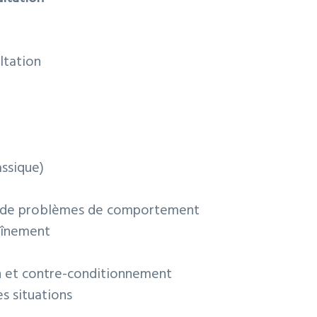
ltation
ssique)
ns de problèmes de comportement
raînement
on et contre-conditionnement
es situations