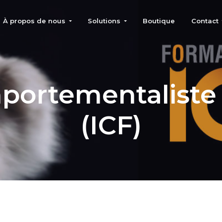
À propos de nous
Solutions
Boutique
Contact
spécialisés chat
ortementaliste 
(ICF)