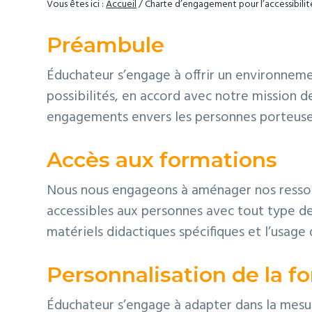
Vous êtes ici :
Accueil
/
Charte d’engagement pour l’accessibilit
t
p
a
i
r
g
Préambule
o
i
e
n
n
Éduchateur s’engage à offrir un environneme
p
c
possibilités, en accord avec notre mission d
r
i
engagements envers les personnes porteuses 
i
p
Accès aux formations
n
a
c
l
Nous nous engageons à aménager nos ressou
i
accessibles aux personnes avec tout type de 
p
matériels didactiques spécifiques et l’usage 
a
l
Personnalisation de la f
e
Éduchateur s’engage à adapter dans la mesur